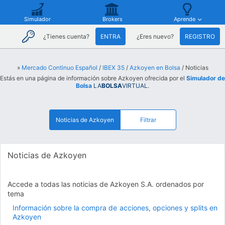
Simulador
Brokers
Aprende
¿Tienes cuenta?
ENTRA
¿Eres nuevo?
REGISTRO
»
Mercado Continuo Español
/
IBEX 35
/
Azkoyen en Bolsa
/ Noticias
Estás en una página de información sobre Azkoyen ofrecida por el
Simulador de
Bolsa
LA
BOLSA
VIRTUAL
.
Noticias de Azkoyen
Filtrar
Noticias de Azkoyen
Accede a todas las noticias de Azkoyen S.A. ordenados por
tema
Información sobre la compra de acciones, opciones y splits en
Azkoyen